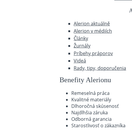
A
Alerion aktuálně
Alerion v médiích
Články
Žurnály
Príbehy práporov
Videá
Rady, tipy, doporučenia
Benefity Alerionu
Remeselná práca
Kvalitné materiály
Dlhoročná skúsenosť
Najdlhšia záruka
Odborná garancia
Starostlivosť o zákazníka