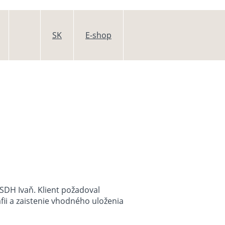
SK
E-shop
 SDH Ivaň. Klient požadoval
fii a zaistenie vhodného uloženia