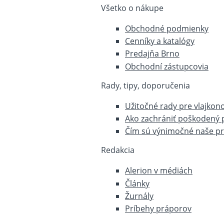
Všetko o nákupe
Obchodné podmienky
Cenníky a katalógy
Predajňa Brno
Obchodní zástupcovia
Rady, tipy, doporučenia
Užitočné rady pre vlajkon
Ako zachrániť poškodený 
Čím sú výnimočné naše p
Redakcia
Alerion v médiách
Články
Žurnály
Príbehy práporov