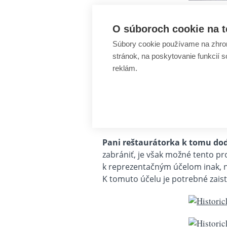
O súboroch cookie na t
A ako sa pri reštaurovaní tejt
Súbory cookie používame na zhrom
práporu a popis poškodenia. P
stránok, na poskytovanie funkcií 
odsatia a štetca a povrchové čis
reklám.
použité materiály, ktoré boli p
Pani reštaurátorka k tomu do
zabrániť, je však možné tento p
k reprezentačným účelom inak, ne
K tomuto účelu je potrebné zaist