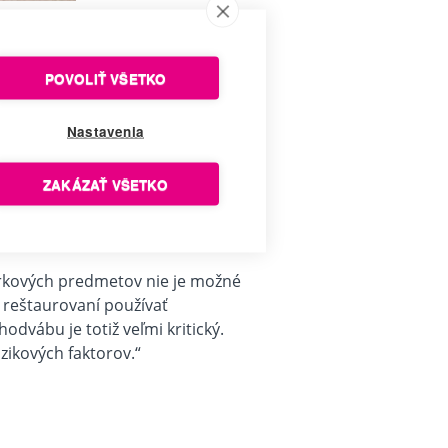
kumentácia stavu historického
POVOLIŤ VŠETKO
istôt prostredníctvom jemného
prave samotných trhlín.
Všetky
Nastavenia
loženie historických textílii.
ZAKÁZAŤ VŠETKO
erkových predmetov nie je možné
 reštaurovaní používať
dvábu je totiž veľmi kritický.
zikových faktorov.“