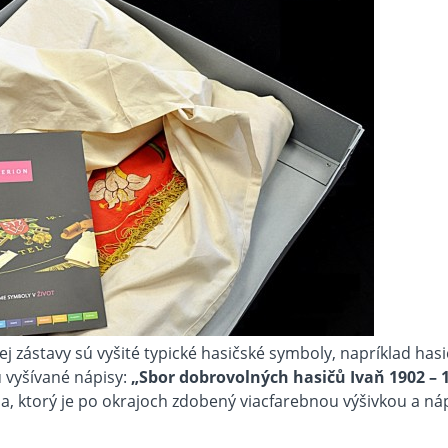
ej zástavy sú vyšité typické hasičské symboly, napríklad hasi
ú vyšívané nápisy:
„Sbor dobrovolných hasičů Ivaň 1902 – 
a, ktorý je po okrajoch zdobený viacfarebnou výšivkou a ná