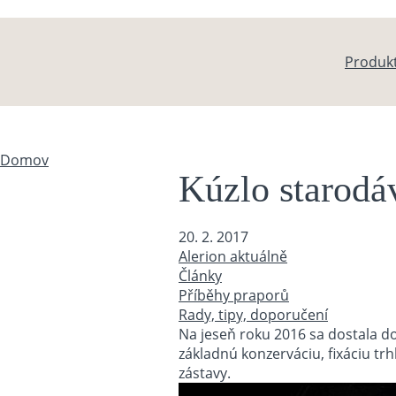
Skočiť na hlavný obsah
Produk
Domov
Nachádzate sa tu
Kúzlo starodá
20. 2. 2017
Alerion aktuálně
Články
Příběhy praporů
Rady, tipy, doporučení
Na jeseň roku 2016 sa dostala do
základnú konzerváciu, fixáciu tr
zástavy.