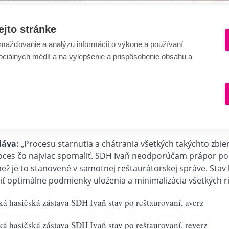
ejto stránke
o historickej zástavy postupovalo?
Najprv prebehla fotodo
ažďovanie a analýzu informácií o výkone a používaní
otom nasledovalo mechanické odstránenie povrchových neč
sociálnych médií a na vylepšenie a prispôsobenie obsahu a
tenie zástavy Perlozou. Ďalej pani reštaurátorka prešla k o
ri reštaurovaní zástavy použité, sú vhodné pre dlhodobé u
dáva:
„Procesu starnutia a chátrania všetkých takýchto zbi
roces čo najviac spomaliť. SDH Ivaň neodporúčam prápor po
ž je to stanovené v samotnej reštaurátorskej správe. Stav ho
iť optimálne podmienky uloženia a minimalizácia všetkých ri