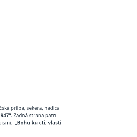
čská prilba, sekera, hadica
1947“
. Zadná strana patrí
pismi:
„Bohu ku cti, vlasti