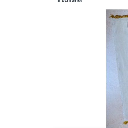
k ochraně!“