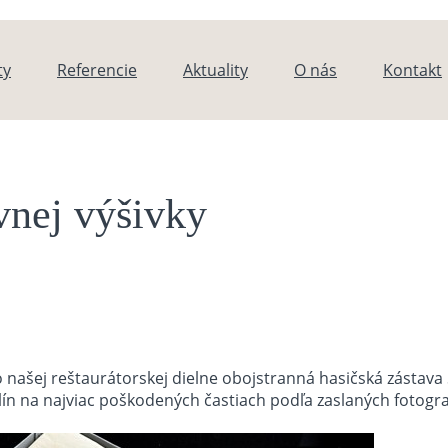
ty
Referencie
Aktuality
O nás
Kontakt
vnej výšivky
 našej reštaurátorskej dielne obojstranná hasičská zástava
hlín na najviac poškodených častiach podľa zaslaných fotogra