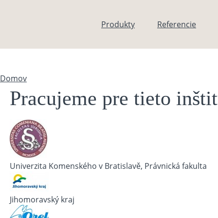
Skočiť na hlavný obsah
Produkty
Referencie
Domov
Nachádzate sa tu
Pracujeme pre tieto inšti
Univerzita Komenského v Bratislavě, Právnická fakulta
Jihomoravský kraj