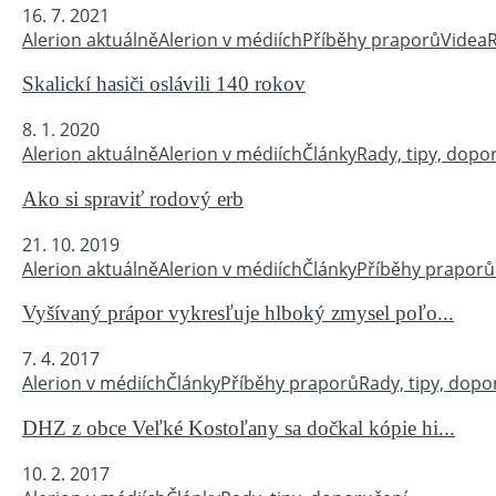
16. 7. 2021
Alerion aktuálně
Alerion v médiích
Příběhy praporů
Videa
R
Skalickí hasiči oslávili 140 rokov
8. 1. 2020
Alerion aktuálně
Alerion v médiích
Články
Rady, tipy, dopo
Ako si spraviť rodový erb
21. 10. 2019
Alerion aktuálně
Alerion v médiích
Články
Příběhy praporů
Vyšívaný prápor vykresľuje hlboký zmysel poľo...
7. 4. 2017
Alerion v médiích
Články
Příběhy praporů
Rady, tipy, dopo
DHZ z obce Veľké Kostoľany sa dočkal kópie hi...
10. 2. 2017