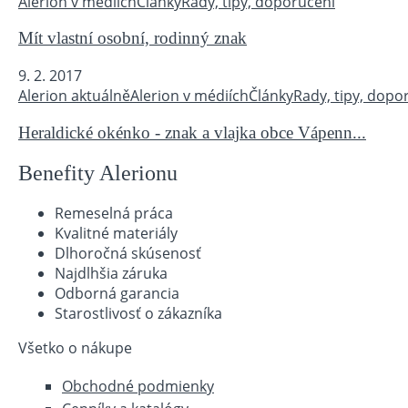
Alerion v médiích
Články
Rady, tipy, doporučení
Mít vlastní osobní, rodinný znak
9. 2. 2017
Alerion aktuálně
Alerion v médiích
Články
Rady, tipy, dopo
Heraldické okénko - znak a vlajka obce Vápenn...
Benefity Alerionu
Remeselná práca
Kvalitné materiály
Dlhoročná skúsenosť
Najdlhšia záruka
Odborná garancia
Starostlivosť o zákazníka
Všetko o nákupe
Obchodné podmienky